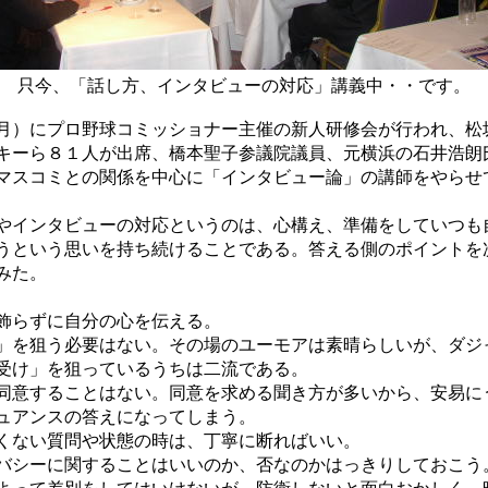
只今、「話し方、インタビューの対応」講義中・・です。
）にプロ野球コミッショナー主催の新人研修会が行われ、松
キーら８１人が出席、橋本聖子参議院議員、元横浜の石井浩朗
マスコミとの関係を中心に「インタビュー論」の講師をやらせ
インタビューの対応というのは、心構え、準備をしていつも
うという思いを持ち続けることである。答える側のポイントを
みた。
飾らずに自分の心を伝える。
」を狙う必要はない。その場のユーモアは素晴らしいが、ダジ
受け」を狙っているうちは二流である。
同意することはない。同意を求める聞き方が多いから、安易に
ュアンスの答えになってしまう。
くない質問や状態の時は、丁寧に断ればいい。
バシーに関することはいいのか、否なのかはっきりしておこう