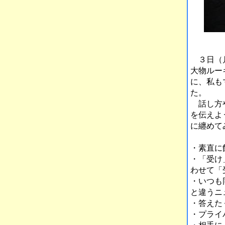
３日（月
大物ルー
に、私も
た。
話し方や
を伝えよ
に纏めて
・素直に
・「受け
わせて「
・いつも
と違うニ
・答えた
・プライ