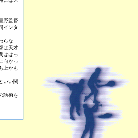
時にはス
星野監督
同インタ
わらな
督は天才
問ははっ
に向かっ
も上かも
といい関
の話術を