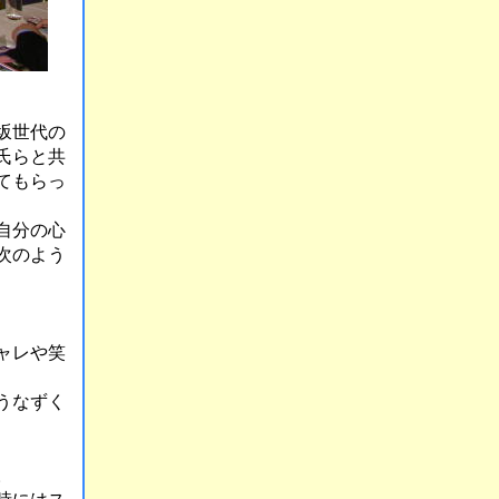
坂世代の
氏らと共
てもらっ
自分の心
次のよう
ャレや笑
うなずく
。