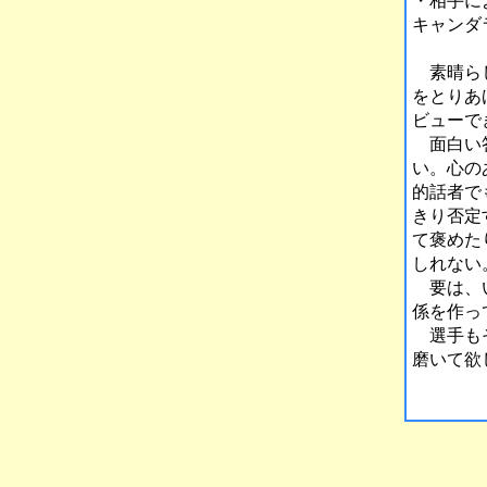
・相手に
キャンダ
素晴らし
をとりあ
ビューで
面白い答
い。心の
的話者で
きり否定
て褒めた
しれない
要は、い
係を作っ
選手もそ
磨いて欲