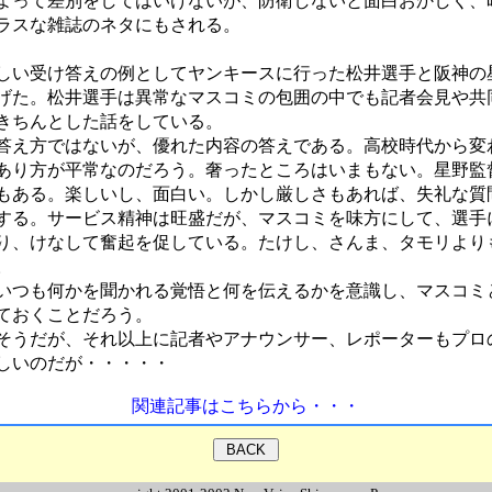
よって差別をしてはいけないが、防衛しないと面白おかしく、
ラスな雑誌のネタにもされる。
い受け答えの例としてヤンキースに行った松井選手と阪神の
げた。松井選手は異常なマスコミの包囲の中でも記者会見や共
きちんとした話をしている。
え方ではないが、優れた内容の答えである。高校時代から変
あり方が平常なのだろう。奢ったところはいまもない。星野監
もある。楽しいし、面白い。しかし厳しさもあれば、失礼な質
する。サービス精神は旺盛だが、マスコミを味方にして、選手
り、けなして奮起を促している。たけし、さんま、タモリより
。
つも何かを聞かれる覚悟と何を伝えるかを意識し、マスコミ
ておくことだろう。
うだが、それ以上に記者やアナウンサー、レポーターもプロ
しいのだが・・・・・
関連記事はこちらから・・・