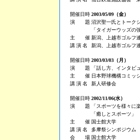
開催日時
2003/05/09（金）
演 題
沼沢聖一氏とトーク
「タイガーウッズの
主 催
新潟、上越市ゴルフ
講 演 名
新潟、上越市ゴルフ
開催日時
2003/03/03（月）
演 題
「話し方、インタビ
主 催
日本野球機構コミッ
講 演 名
新人研修会
開催日時
2002/11/06(水）
演 題
「スポーツを様々に
「癒しとスポーツ」
主 催
国士館大学
講 演 名
多摩祭シンポジウム
会 場
国士館大学