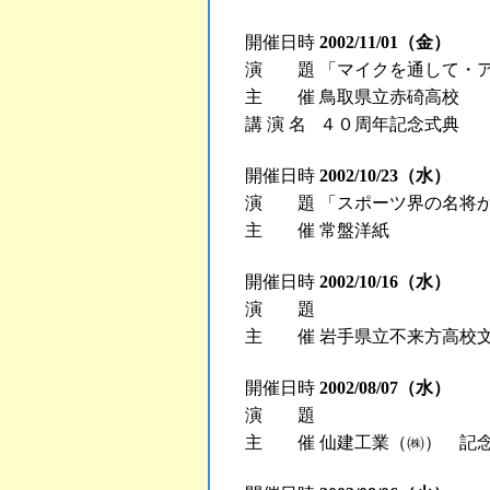
開催日時
2002/11/01（金）
演 題
「マイクを通して・
主 催
鳥取県立赤碕高校
講 演 名
４０周年記念式典
開催日時
2002/10/23（水）
演 題
「スポーツ界の名将
主 催
常盤洋紙
開催日時
2002/10/16（水）
演 題
主 催
岩手県立不来方高校
開催日時
2002/08/07（水）
演 題
主 催
仙建工業（㈱） 記