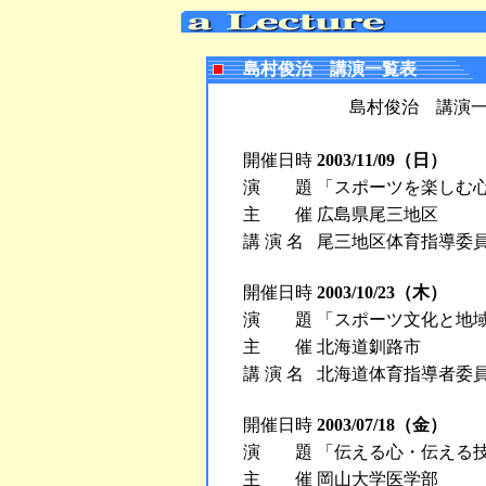
島村俊治 講演一覧表
島村俊治 講演
開催日時
2003/11/09（日）
演 題
「スポーツを楽しむ
主 催
広島県尾三地区
講 演 名
尾三地区体育指導委
開催日時
2003/10/23（木）
演 題
「スポーツ文化と地
主 催
北海道釧路市
講 演 名
北海道体育指導者委
開催日時
2003/07/18（金）
演 題
「伝える心・伝える
主 催
岡山大学医学部