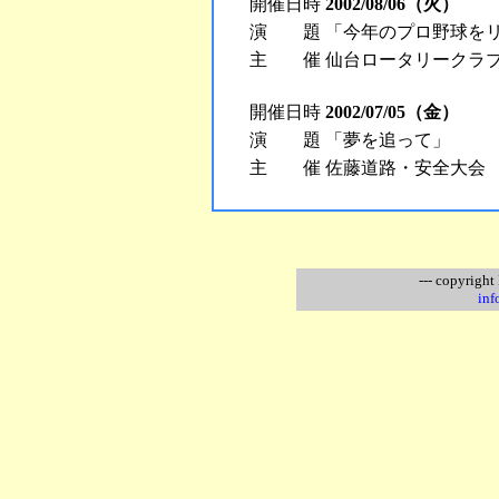
開催日時
2002/08/06（火）
演 題
「今年のプロ野球を
主 催
仙台ロータリークラ
開催日時
2002/07/05（金）
演 題
「夢を追って」
主 催
佐藤道路・安全大会
--- copyrigh
inf