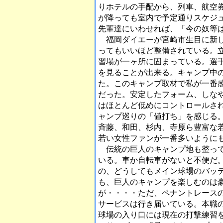
りホテルの手配から、列車、航空
が降っても室内で予定通りスケジ
先輩達にいわせれば、「今の奴等
福岡ダイエーが宮崎市生目に新し
ってもいいほど整備されている。
習場が一ヶ所に固まっている。選
を見ることが出来る。キャンプ中
た。このキャンプ取材で私が一番
だった。安定したフォーム、しな
はほとんど低めにコントロールさ
ャンプ巡りの「値打ち」を感じる
斉藤、和田、杉内、寺原ら豊富な
若い女性ファンが一番多いように
伝統の巨人のキャンプ地も整って
いる。車か自転車がないと不便だ
の、どうしてもメイン球場のバッ
も、巨人のキャンプを楽しむのは
が・・・・ただ、ペナントレース
サービスは行き届いている。本職
球場の入り口には現在の打撃練習