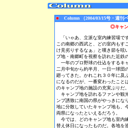
Column （2004/03/15号
◎キャ
「いゃあ、立派な室内練習場です
この南郷の西武と、どの室内もす
け見劣りするなぁ」と嘆き節を呟
プ地・南郷町を視察を訪れた近鉄
一年のプロ野球の仕込をするキャ
二月中旬から約半月、一日一球団
廻ってきた。かれこれ３０年に及
になるのだが、一番変わったこと
のキャンプ地の施設の充実ぶりだ
キャンプ地を訪れるファンや観光
ンプ誘致に南国の県がやっきにな
地に分散していたキャンプ地も、
両県になったといえるだろう。
今では、どのキャンプ地も室内練
替え休日になったものだ。各地を