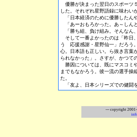
優勝が決まった翌日のスポーツ５
した。それぞれ星野語録に味わい
「日本経済のために優勝したんや
「あーおもろかった。あ～しんど
「勝ち組、負け組み。そんなん
そして一番よかったのは「昨日、
う 応援感謝・星野仙一」だろう
心。日本語も正しい。ら抜き言葉
られなかった」。さすが、かつて
勝因については、既にマスコミや
までもなかろう。彼一流の選手操縦
た。
「友よ、日本シリーズでの健闘
--- copyright 2001
inf