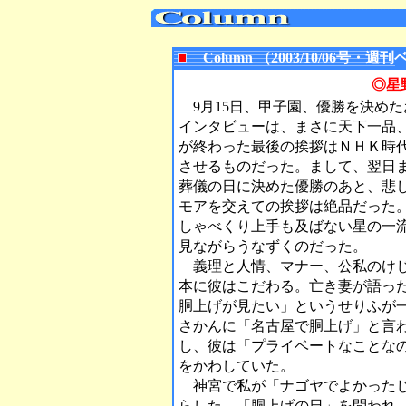
Column （2003/10/06号
◎星
9月15日、甲子園、優勝を決め
インタビューは、まさに天下一品
が終わった最後の挨拶はＮＨＫ時
させるものだった。まして、翌日
葬儀の日に決めた優勝のあと、悲
モアを交えての挨拶は絶品だった
しゃべくり上手も及ばない星の一
見ながらうなずくのだった。
義理と人情、マナー、公私のけじ
本に彼はこだわる。亡き妻が語っ
胴上げが見たい」というせりふが
さかんに「名古屋で胴上げ」と言
し、彼は「プライベートなことな
をかわしていた。
神宮で私が「ナゴヤでよかったじ
らした。「胴上げの日」を問われ