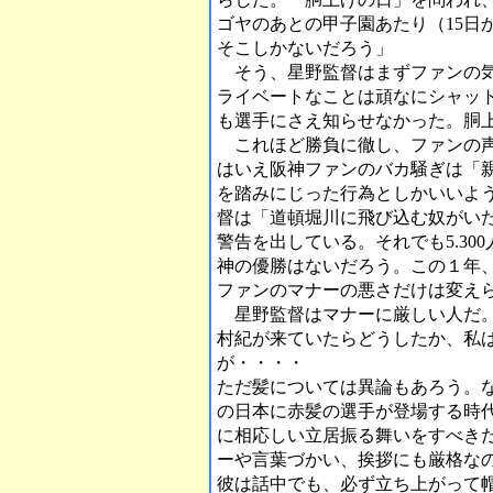
ゴヤのあとの甲子園あたり（15日
そこしかないだろう」
そう、星野監督はまずファンの気
ライベートなことは頑なにシャッ
も選手にさえ知らせなかった。胴
これほど勝負に徹し、ファンの声
はいえ阪神ファンのバカ騒ぎは「
を踏みにじった行為としかいいよ
督は「道頓堀川に飛び込む奴がい
警告を出している。それでも5.3
神の優勝はないだろう。この１年
ファンのマナーの悪さだけは変え
星野監督はマナーに厳しい人だ。
村紀が来ていたらどうしたか、私
が・・・・
ただ髪については異論もあろう。
の日本に赤髪の選手が登場する時
に相応しい立居振る舞いをすべき
ーや言葉づかい、挨拶にも厳格な
彼は話中でも、必ず立ち上がって