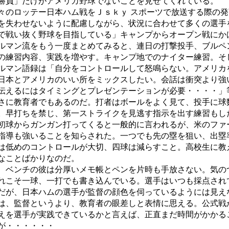
勝負」だけがアメリカ野球でないことを見せてくれている。
のロッテー日本ハム戦をＪｓｋｙ スポーツで放送する際の発
を失わせないように配慮しながら、状況に合わせて多くの選手
で戦い抜く野球を目指している」キャンプからオープン戦にか
ルマン流をもう一度まとめてみると、連日の打撃投手、ブルペ
の練習内容、実践を増やす。キャンプ地でのナイター練習。そ
ルマン語録は「自分をコントロールして怒鳴らない。アメリカ
日本とアメリカのいい所をミックスしたい。会話は衝突より強
伝えるにはタイミングとプレゼンテーションが必要・・・・」
に教育者でもあるのだ。打者はボールをよく見て、投手に球
。早打ちを禁じ、第一ストライクを見逃す指示を出す練習もし
初球からガンガン打ってくると一般的に言われるが、米のファ
指導も強いることを知らされた。一つでも先の塁を狙い、出塁
は低めのコントロールが大切、四球は減らすこと。高校生に教
なことばかりなのだ。
ベンチの彼は分厚いメモ帳とペンを片時も手放さない。気の
れこそ一球、一打でも書き込んでいる。選手はいつも採点され
だが、日本ハムの選手が監督の顔色を伺っているようには見え
は、監督というより、教育者の眼差しと表情に思える。公式戦
えを選手が実践できているかと言えば、正直まだ時間がかかる
が・・・・・・