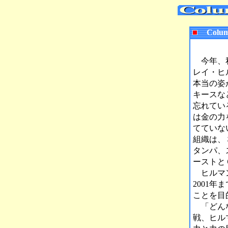
Colu
今年、私
レイ・ヒ
本当の姿
キースな
忘れてい
は金の力
てていな
組織は、
タンパ、
ーストと
ヒルマン
2001
ことを目
「どんな
戦、ヒル