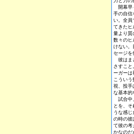
力と力の
開幕早々
手の自信
い。全員
てきたヒ
量より質
数々のヒ
けない。
セージを
彼はまさ
さすこと
ーガーは
こういう
視、投手
な基本的
試合中、
とを、そ
うな感じ
の時の彼
て彼の考
かなのだ