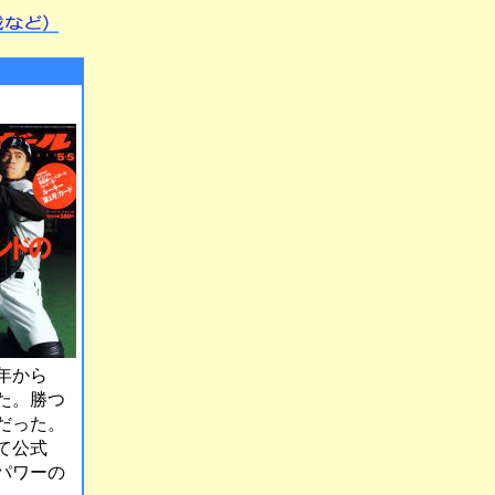
年から
た。勝つ
だった。
て公式
パワーの