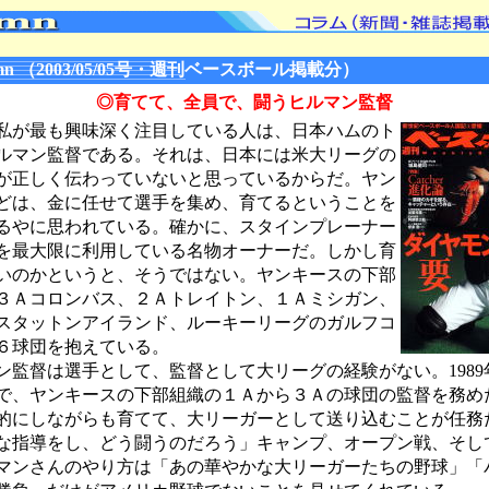
mn （2003/05/05号・週刊ベースボール掲載分）
◎育てて、全員で、闘うヒルマン監督
が最も興味深く注目している人は、日本ハムのト
ルマン監督である。それは、日本には米大リーグの
が正しく伝わっていないと思っているからだ。ヤン
どは、金に任せて選手を集め、育てるということを
るやに思われている。確かに、スタインプレーナー
を最大限に利用している名物オーナーだ。しかし育
いのかというと、そうではない。ヤンキースの下部
３Ａコロンバス、２Ａトレイトン、１Ａミシガン、
スタットンアイランド、ルーキーリーグのガルフコ
６球団を抱えている。
監督は選手として、監督として大リーグの経験がない。1989
年まで、ヤンキースの下部組織の１Ａから３Ａの球団の監督を務め
的にしながらも育てて、大リーガーとして送り込むことが任務
指導をし、どう闘うのだろう」キャンプ、オープン戦、そし
マンさんのやり方は「あの華やかな大リーガーたちの野球」「