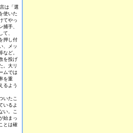
言は「選
を使いた
けてやっ
ン捕手、
して、
を押し付
い、メッ
等など。
数を投げ
た。大リ
ームでは
率を重
えるよう
ついたこ
ているよ
ない。こ
が始まっ
ことは確