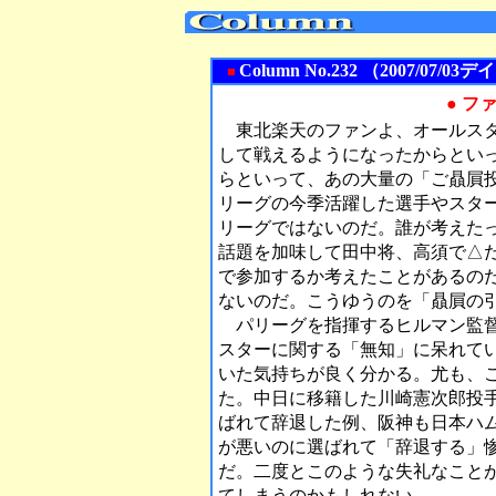
Column No.232 （2007/0
■
● フ
東北楽天のファンよ、オールスタ
して戦えるようになったからとい
らといって、あの大量の「ご贔屓
リーグの今季活躍した選手やスタ
リーグではないのだ。誰が考えた
話題を加味して田中将、高須で△
で参加するか考えたことがあるの
ないのだ。こうゆうのを「贔屓の
パリーグを指揮するヒルマン監督
スターに関する「無知」に呆れて
いた気持ちが良く分かる。尤も、
た。中日に移籍した川崎憲次郎投
ばれて辞退した例、阪神も日本ハ
が悪いのに選ばれて「辞退する」
だ。二度とこのような失礼なこと
てしまうのかもしれない。