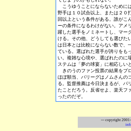
こうゆうことにならないためには
野手は１０試合以上、または２０
回以上という条件がある。誰がこ
ーの条件になるわけがない。アメ
躍した選手をノミネートし、マー
ける。その他、どうしても選びた
は日本とは比較にならない数で、
ている。選ばれた選手が誇りをも
い。複雑な心境や、選ばれたのに
ステムは「夢の球宴」に相応しい
きのうのファン投票の結果をプロ
ほぼ順当、パリーグはノムさんの
る。監督推薦は今日決まるが、パ
たことだろう。反省せよ、楽天フ
ったのだぞ。
--- copyright 2001
inf