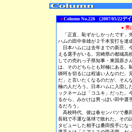
Column No.226 （2007/0
■
● 
「正直、恥ずかしかったです」先
ハムの田中幸雄が２千本安打を達
日本ハムには去年までの新庄、今
える選手がいる。宮崎県の都城高
しての売れっ子県知事・東国原さ
は、そのどちらとも対極にある。
啖呵を切るには程遠い人なのだ。
だ」と言いたくなるのだが、そん
極の人だろう。日本ハムに入団し
ックネームは「コユキ」だった。
るから、みかけは男っぽい田中選
るだろう。
高校時代、彼は春センバツで桑田
長戦で不運な落球で敗れた。その
タビューした相手は桑田投手にな
選手とは「ニアミスの甲子園」だ