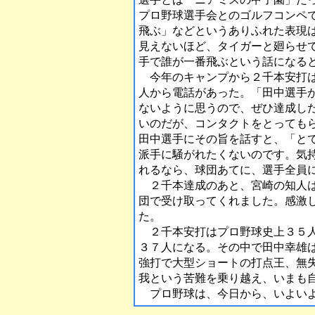
プロ野球選手会とのゴルフコンペ
飛ぶ」などというありふれた表現
見えないほど、タイガーと廻らせ
手で誰が一番飛ぶという話になる
今年のキャンプから２千本安打は
人から電話があった。「田中選手
ないように思うので、ぜひ達成し
いのだが、コンタクトをとっても
田中選手にその旨を話すと、「と
派手に騒がれたくないのです。気
れるなら、球団あてに、選手全員
２千本達成のあと、宮崎の知人は
団で受け取ってくれました。感激
た。
２千本安打はプロ野球史上３５人
３７人になる。その中で田中幸雄
強打で大型ショートの打点王、無
我という苦難を乗り越え、いまも
プロ野球は、今日から、いよいよ