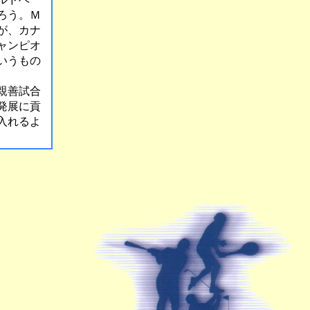
ろう。Ｍ
が、カナ
ャンピオ
いうもの
親善試合
発展に貢
入れるよ