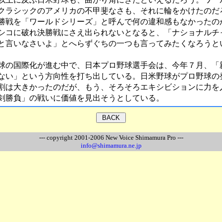
クラシックのアメリカの不甲斐なさも、それに輪をかけたのだ
勝戦を「ワールドシリーズ」と呼んで何の違和感もなかったの
シコに破れ決勝戦にさえ出られないとなると、「ナショナルチ
と言いなさいよ」とへらずぐちの一つも言ってみたくなろうと
の国際化が進む中で、日本プロ野球選手会は、今年７月、「
ない」という方向性を打ち出している。日米野球がプロ野球の
割は大きかったのだが、もう、そろそろエキシビションに力を
剣勝負」の戦いに価値を見出そうとしている。
--- copyright 2001-2006 New Voice Shimamura Pro ---
info@shimamura.ne.jp