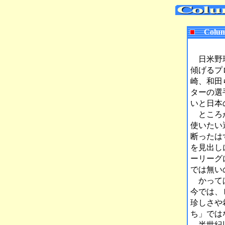
Colum
日米野球
傾げるプ
崎、和田
ターの選
いと日本
ところが
使いたい
断ったは
を見出し
ーリーグ
では無い
かっては
今では、
珍しさや
ち」では
半世紀以