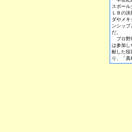
スボール
ＬＢの決
ダやメキ
ンシップ
だ。
プロ野球
は参加し
献した役
り、「真