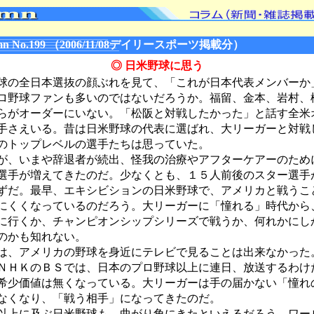
n No.199 （2006/11/08デイリースポーツ掲載分）
◎ 日米野球に思う
の全日本選抜の顔ぶれを見て、「これが日本代表メンバーか
ロ野球ファンも多いのではないだろうか。福留、金本、岩村、
らがオーダーにいない。「松阪と対戦したかった」と話す全米
手さえいる。昔は日米野球の代表に選ばれ、大リーガーと対戦
のトップレベルの選手たちは思っていた。
、いまや辞退者が続出、怪我の治療やアフターケアーのため
選手が増えてきたのだ。少なくとも、１５人前後のスター選手
ずだ。最早、エキシビションの日米野球で、アメリカと戦うこ
にくくなっているのだろう。大リーガーに「憧れる」時代から
に行くか、チャンピオンシップシリーズで戦うか、何れかにし
のかも知れない。
、アメリカの野球を身近にテレビで見ることは出来なかった
ＮＨＫのＢＳでは、日本のプロ野球以上に連日、放送するわけ
希少価値は無くなっている。大リーガーは手の届かない「憧れ
なくなり、「戦う相手」になってきたのだ。
上に及ぶ日米野球も、曲がり角にきたといえるだろう。ワー