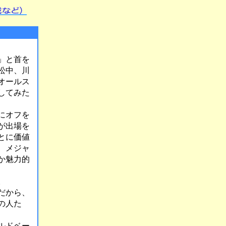
」と首を
松中、川
オールス
してみた
にオフを
が出場を
とに価値
、メジャ
か魅力的
。
だから、
の人た
ルドベー