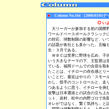
Column No.164 （2006/0
◎ い
大リーガーが参加する初の国際野
ワールドベースボールクラシック
の対応、球数制限の影響など、い
の話題が各社とも多かった。五輪
生・３月である。
ＷＢＣは世界に野球を広め、子供
いう大きなテーマの下、王監督は
ている。福岡ドームでの合宿を取
たことは、イチローの存在感とリ
いことだ。最近はやりの「スモー
かし、投手のコントロールと、走
つあるように思う。イチローを挟
攻撃は日本選抜との試合の立ち上
ット、岩村、松中の内野ゴロで先
オレがではなく、繋ぐ気持ち」と
問題は球数制限だろう。上原が日