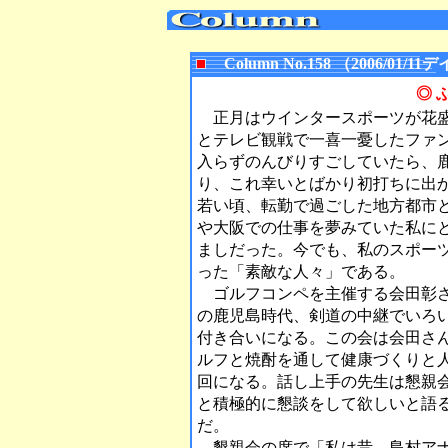
Column No.158 （2006/0
◎ 
正月はウインタースポーツが花盛
とテレビ観戦で一喜一憂したファ
入らずのんびりすごしていたら、
り、これ幸いとばかり初打ちに出
若い頃、転勤で過ごした地方都市
や大阪での仕事を夢みていた私に
ましだった。今でも、私のスポー
った「素敵な人々」である。
ゴルフコンペを主催する会田彰さ
の鹿児島時代、剣道の中継でいろ
付き合いになる。この会は会田さ
ルフと焼酎を通して健康づくりと
回になる。話し上手の先生は懇親
と積極的に懇談をして欲しいと語
だ。
懇親会の席で「私は昔、島村アナ