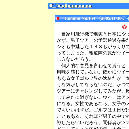
Column No.154 （2005/1
◎
自家用飛行機で颯爽と日本にやっ
かず、男子ツアーの予選通過を果
シオも中継したＴＢＳもがっくり
ってしまった。報道陣の数がウイ
し方ないだろう。
個人的な意見を言わせて貰うと、
興味を感じていない。確かにウイ
もある女子ゴルフ界の逸材だが、
うな気がしてならないのだ。かつ
ツアーにチャレンジしてみたが、
してみたに過ぎない。ウイーはア
になる。女性であるなら、女子の
でもいいはずだ。ゴルフは１日だ
こともある。それほど男子の中で
戦したらいいだろう。関係者がツ
どにしてもっと内容の濃い大会に