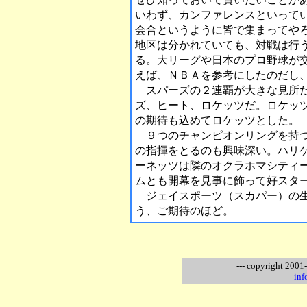
いわず、カンファレンスといって
会合というように皆で集まってや
地区は分かれていても、対戦は行
る。大リーグや日本のプロ野球が
えば、ＮＢＡを参考にしたのだし
スパーズの２連覇が大きな見所だ
ズ、ヒート、ロケッツだ。ロケッ
の期待も込めてロケッツとした。
９つのチャンピオンリングを持つ
の指揮をとるのも興味深い。ハリ
ーネッツは隣のオクラホマシティ
ムとも開幕を見事に飾って好スタ
ジェイスポーツ（スカパー）の生
う、ご期待のほど。
--- copyright 2001
inf