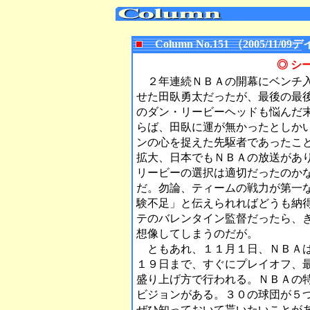
Column No.151 （2005/1
◎ シ
２年連続ＮＢＡの開幕にベンチ入
せた田臥勇太だったが、最後の最
のダン・リービーヘッドも悩んだ
らば、田臥に運が無かったとしか
ンの心を捉えた先駆者であったこ
拡大、日本でもＮＢＡの放送があ
リービーの選択は適切だったのか
だ。勿論、ティームの戦力が第一
験不足」と伝えられればどうも納
テのバレンタイン監督だったら、
想像してしまうのだが。
ともあれ、１１月１日、ＮＢＡは
１９日まで、すぐにプレイオフ、
盛り上げ方で行われる。ＮＢＡの
ビジョンがある。３０の球団が５
ぜひ知っておいて貰いたいことが