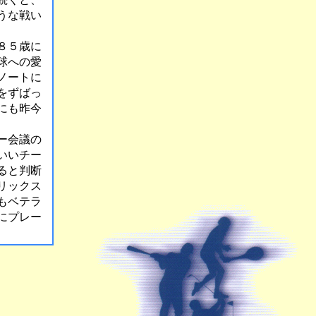
うな戦い
８５歳に
球への愛
ノートに
をずばっ
にも昨今
ー会議の
いいチー
ると判断
リックス
もベテラ
にプレー