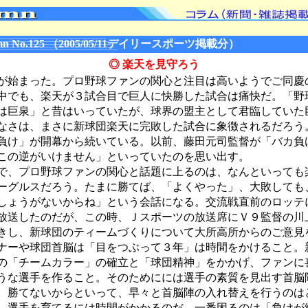
n No.125 （2005/05/11デイリースポーツ掲載分）
◎ 楽天を見守ろう
始まった。プロ野球ファンの関心と注目は高いようでご同慶
中でも、楽天が３試合目で巨人に快勝した試合は痛快だ。「野
は巨泉」と昔はいっていたが、球界の盟主として君臨していた
なさは、まさに新球団楽天に完敗した試合に象徴されるだろう
負け」が開幕から続いている。以前、藤田元司監督が「バカ負
この逆がいけません」といっていたのを思い出す。
、プロ野球ファンの関心と話題に上るのは、なんといっても
ーグルスだろう。たまに勝てば、「よくやった」、大敗しても
しょうがないからね」という会話になる。交流戦直前のロッテ
放送したのだが、この時、Ｊスポーツの放送席にＶ９監督の川
きし、新球団のティームづくりについて大所高所からのご意見
ナーや球団首脳は「目をつぶって３年」は時間をかけること。
の「チームカラー」の確立と「球団精神」をかかげ、ファンに
うな選手を作ること。そのためにには選手の素質を見出す首脳
。勝てないからといって、早々と首脳陣の入れ替えを行うのは
。選手を育てるには時間がかかるのだ。一番困るのは「負けが