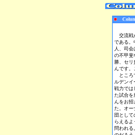
Colum
交流戦が
である。
人、司会
の不甲斐
勝、セリ
んです。
ところで
ルデンイ
戦力では
た試合を
んをお招
た。オー
団として
らえるよ
問われる
のだろう