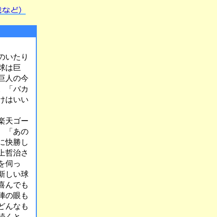
のいたり
球は巨
巨人の今
。「バカ
けはいい
楽天ゴー
、「あの
に快勝し
上哲治さ
を伺っ
新しい球
喜んでも
陣の眼も
どんなも
続くと、