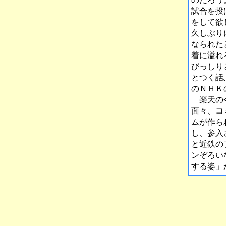
試合を投
をして欲
久しぶり
なられた
着に溢れ
びっしり
とつく話
のＮＨＫ
楽天の今
面々、コ
ムが作ら
し、参入
と近鉄の
ンぞろい
する姿」