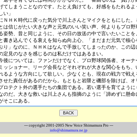
げてしまうことなのです。たとえ負けても、好感をもたれるよ
しい」
にＮＨＫ時代に戻った気分で川上さんとマイクをともにした。
とは信じがたい大きな声と元気のいい笑い声、何よりもプロ野
る姿勢、昔と同じように、その日の放送の中で言いたいことを
と書き込んでくる衰えを知らぬ向上心、「まだまだ元気で核心
ぶり」なのに、ＮＨＫはなんで手放してしまったのか、この辺
の定見のなさを感じるのは私だけではあるまい。
後については、ファンだけでなく、プロ野球関係者、オーナ
ミッショナー、リーグ会長などそれぞれが大きな関心をもち、
れるような方向にして欲しい。少なくとも、現在の戦力で戦え
させた責任があるのだから。もともと岩隈と磯部を除けば、オ
プロテクト外の選手たちの集団である。若い選手を育てように
なのだ。大きな救いは川上さんも指摘のように「諦めずに懸命
がそこにある。
--- copyright 2001-2005 New Voice Shimamura Pro ---
info@shimamura.ne.jp