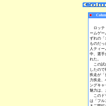
Colum
ロッテ・
ームゲー
ずれの「
ものだっ
人ティー
中、選手
れた。
この試合
したので
疾走が「
力疾走、
ングキャ
魅力は、
このドリ
は「フル
る二塁打