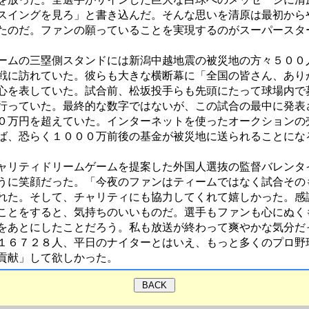
スイングを見ろ」と書き込んだ。そんな思いを清原は最初から
たのだ。ファンの願っていることを実現するのがスーパースタ
ムの三塁側スタンドには新潟中越地震の被災地の方々５００
戦に訪れていた。彼らも大きな横断幕に「全国の皆さん、あり
心を表していた。試合前、松坂投手らも先頭にたって球場内で
行っていた。最終的な数字ではないが、この試合の最中に発表
０万円を超えていた。インターネットを使ったオークションの
ば、恐らく１０００万前後の基金が被災地に送られることにな
リティドリームゲームを提案した外国人選抜の監督バレンタ
うに笑顔だった。「今夜のファンはティームではなく試合その
れた。そして、チャリティにも協力してくれて嬉しかった。感
ことをすると、気持ちのいいものだ。選手もファンも心にぬく
をあとにしたことだろう。私も放送が終わって爽やかな気分だ
６７２８人、平日のナイターとはいえ、もっと多くのプロ野
貢献」して欲しかった。