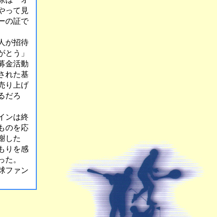
やって見
ーの証で
人が招待
がとう」
募金活動
された基
売り上げ
るだろ
インは終
ものを応
謝した
もりを感
った。
球ファン