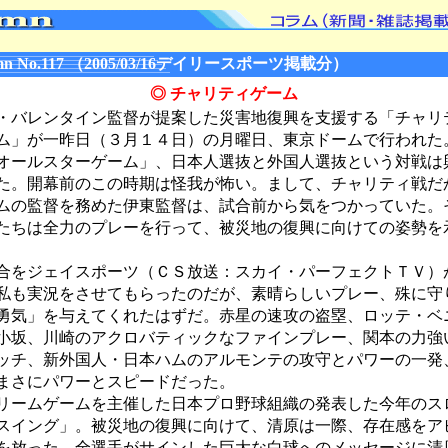
n No.117 （2005/03/16デイリースポーツ掲載分）
◎ チャリティゲーム
バレンタイン監督が提案した災害地復興を支援する「チャリ
ム」が一昨日（３月１４日）の月曜日、東京ドームで行われた
オールスターゲーム」、日本人選抜と外国人選抜という対戦は
た。開幕前のこの時期は怪我が怖い。まして、チャリティ戦だ
ムの監督を務めた伊東監督は、試合前から気をつかっていた。
たちは全力のプレーを行って、被災地の復興に向けての姿勢を
をジェイスポーツ（ＣＳ放送：スカイ・パーフェクトＴＶ）
私も実況をさせてもらったのだが、素晴らしいプレー、殊に守
勇気」を与えてくれたはずだ。赤星の速攻の盗塁、ロッテ・ベ
小坂、川崎のアクロバティックなファインプレー、関本の力強
ッチ、新外国人・日本ハムのアルモンテの攻守とパワーの一発
まさにパワーとスピードだった。
ームゲームを主催した日本プロ野球組織の発表した今年のス
スイング」。被災地の復興に向けて、清原は一際、存在感をア
を放った。全選手がサインした巨大な白球へのメッセージに清