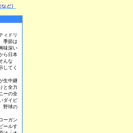
ティドリ
。季節は
興味深い
から日本
そんな
示してく
が生中継
りと全力
ニーの全
いダイビ
、野球の
ローガン
ピールす
原は「オ