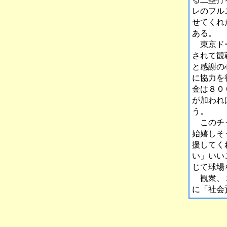
レのフル
せてくれ
ある。
東京ドー
されて観
と感謝の
に協力を
金は８０
が加われ
う。
このチャ
始嬉しそ
援してく
い」いい
じて球場
観衆、１
に「社会