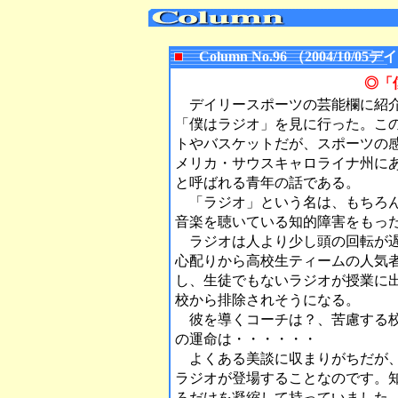
Column No.96 （2004/10
◎「
デイリースポーツの芸能欄に紹介
「僕はラジオ」を見に行った。こ
トやバスケットだが、スポーツの
メリカ・サウスキャロライナ州に
と呼ばれる青年の話である。
「ラジオ」という名は、もちろん
音楽を聴いている知的障害をもっ
ラジオは人より少し頭の回転が遅
心配りから高校生ティームの人気
し、生徒でもないラジオが授業に
校から排除されそうになる。
彼を導くコーチは？、苦慮する校
の運命は・・・・・・
よくある美談に収まりがちだが、
ラジオが登場することなのです。
ろだけを凝縮して持っていました