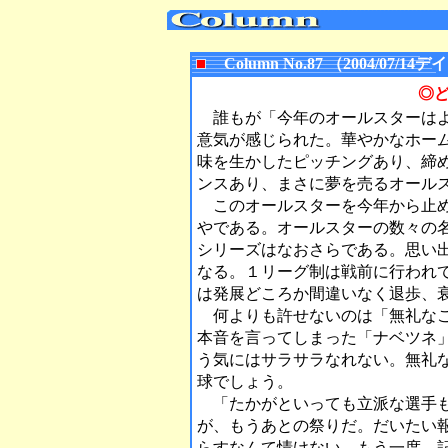
Column No.87 （2004/07
◎
誰もが「今年のオールスターはよ
意気が感じられた。華やかなホー
味を生かしたピッチングあり、締
ンスあり、まさに夢を売るオール
このオールスターを今年から止め
やである。オールスターの数々の
シリーズはなおさらである。思い
なる。１リーグ制は戦前に行われ
は発展どころか間違いなく退歩、
何よりも許せないのは「無礼なこ
本音を言ってしまった「ナベツネ
う気にはサラサラなれない。無礼
球でしょう。
「たかがといっても立派な選手も
が、もうあとの祭りだ。だいたい
らすなんて情けない。もう一度、