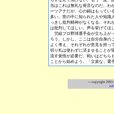
当はこれは無礼な発言なのだ。わ
ーツアナだが、心の錦はもってい
多い。世の中に知られた人や知識
っきし批判精神がなくなる。それ
は批判してほしい。声を挙げてほ
労組プロ野球選手会が立ち上がっ
ろう。しかし、ここは自分自身の
よく考え、それぞれが意見を持っ
切り札は使わずに済ませることが
流す覚悟が必要だ。戦いはどちら
ことから始めよう。「立派な」選
--- copyright 2001
inf