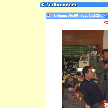
Column No.68 （2004/02
◎