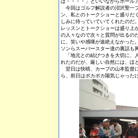
は・・・・」といいながらホール
今回はゴルフ解説者の沼沢聖一プ
ン、私とのトークショーと盛りだ
しみに待っていていてくれたのだ
レッスンとトークショーは盛り上
の人々なので次々と質問が出るの
に、笑いや感嘆が途絶えなかった
ソンらスーパースター達の裏話も
「地元との結びつきを大切に、人
れたのだが、厳しい自然には、ほ
翌日は快晴、カープの山本監督に
ら、前日はポカポカ陽気じゃった