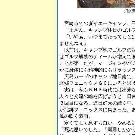
沼沢
宮崎市でのダイエーキャンプ、王
「王さん、キャンプ休日のゴルフ
「いやぁ、いつまでたってもとば
ませんねぇ」
以前は、キャンプ地でゴルフの話
はゴルフ解禁のティームが増えて
ことが第一だが、マージャンやパ
かに身体にも精神的にもリラック
広島カープのキャンプ地日南で、
北郷フェニックスＧＣにいると思
実は、私もＮＨＫ時代には出来な
人々と交流の輪を広げようと「日
３回目になる。連日好天の続く中、
が北郷フェニックスに集まった。
風の吹く豪雨。
寒くて吐く息すら白い。やめる訳
「死ぬ思いでした」「遭難しかか