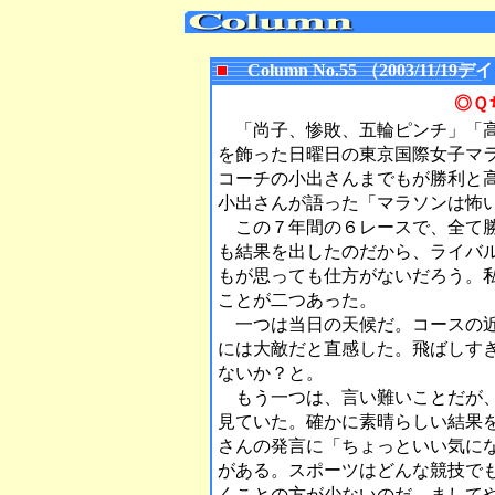
Column No.55 （2003/11
◎Ｑ
「尚子、惨敗、五輪ピンチ」「高
を飾った日曜日の東京国際女子マ
コーチの小出さんまでもが勝利と
小出さんが語った「マラソンは怖
この７年間の６レースで、全て勝
も結果を出したのだから、ライバ
もが思っても仕方がないだろう。
ことが二つあった。
一つは当日の天候だ。コースの近
には大敵だと直感した。飛ばしす
ないか？と。
もう一つは、言い難いことだが、
見ていた。確かに素晴らしい結果
さんの発言に「ちょっといい気に
がある。スポーツはどんな競技で
くことの方が少ないのだ。まして