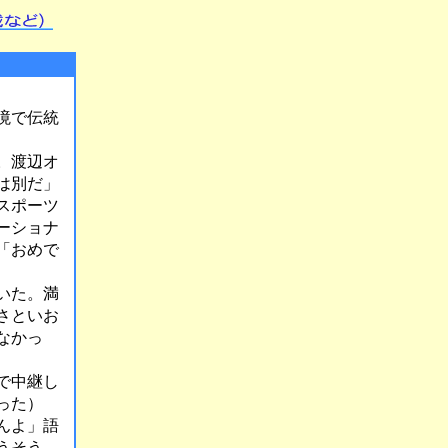
境で伝統
。渡辺オ
は別だ」
スポーツ
ーショナ
「おめで
いた。満
さといお
なかっ
で中継し
った）
んよ」語
うそう、