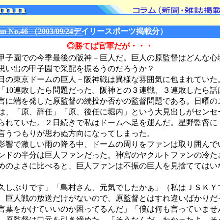
n No.46 （2003/09/24デイリースポーツ掲載分）
◎勝てば官軍だが・・・
子園での今季最後の阪神－巨人だ。巨人の原監督はどんな心
思い出の甲子園で采配を振るうのだろうか？
の東京ドームの巨人－阪神戦は異様な雰囲気に包まれていた
「10連敗したら問題だった。阪神との３連戦、３連敗したら話
言に端を発した原監督の続投か否かの監督問題である。日曜の
は、「原、辞任」「原、後任に堀内」という大見出しがセンセ
られていた。２日続きで私はドームへ足を運んだ。星野監督に
言うつもりが思わぬ方向になってしまった。
響で激しい雨の降る中、ドームの周りをファンは取り囲んで
ンドの半分は巨人ファンだった。神宮のヤクルトファンの冷た
めのよさに比べると、巨人ファンは不振の巨人を見捨ててはい
久しぶりです」「島村さん、元気でしたかぁ」（私はＪＳＫＹ
、巨人戦の放送だけがないので、原監督とはすれ違いばかりだ
言葉をかけていいのか困ってるんだ」「僕は何も言っていませ
、原監督は口元を引き締めた。「そうなんだ、わかったよ。そ