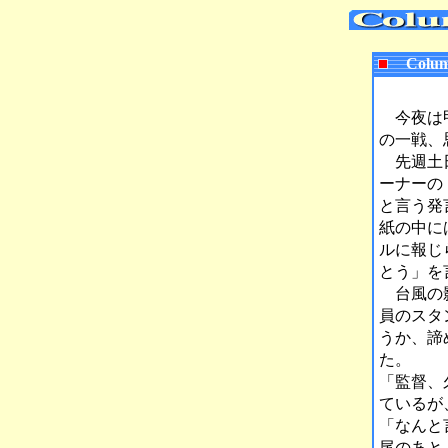
Colum
今夜は甲
の一戦、
先週土日
ーナーの
と言う発
紙の中に
ルに報じ
とう」を
台風の影
員のスタ
うか、諦
た。
「監督、
ているが
「なんと
尾のあと