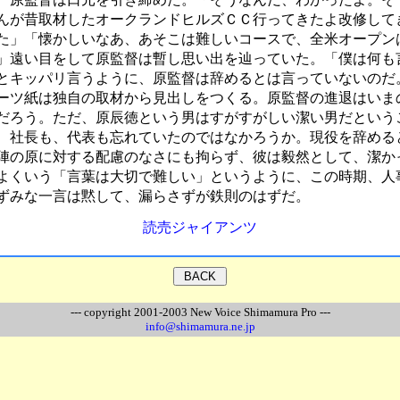
んが昔取材したオークランドヒルズＣＣ行ってきたよ改修して
た」「懐かしいなあ、あそこは難しいコースで、全米オープン
」遠い目をして原監督は暫し思い出を辿っていた。「僕は何も
とキッパリ言うように、原監督は辞めるとは言っていないのだ
ーツ紙は独自の取材から見出しをつくる。原監督の進退はいま
だろう。ただ、原辰徳という男はすがすがしい潔い男だという
、社長も、代表も忘れていたのではなかろうか。現役を辞める
陣の原に対する配慮のなさにも拘らず、彼は毅然として、潔か
よくいう「言葉は大切で難しい」というように、この時期、人
ずみな一言は黙して、漏らさずが鉄則のはずだ。
読売ジャイアンツ
--- copyright 2001-2003 New Voice Shimamura Pro ---
info@shimamura.ne.jp