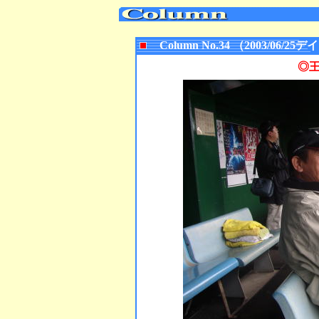
Column No.34 （2003/06
◎