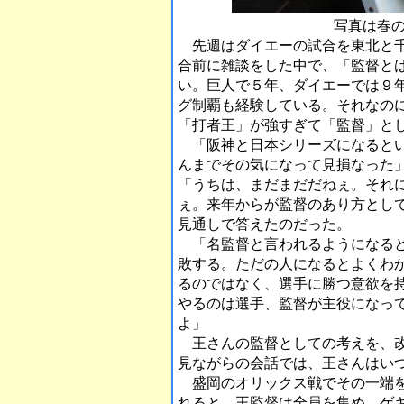
写真は春
先週はダイエーの試合を東北と千葉で
合前に雑談をした中で、「監督と
い。巨人で５年、ダイエーでは９年
グ制覇も経験している。それなの
「打者王」が強すぎて「監督」と
「阪神と日本シリーズになるとい
んまでその気になって見損なった
「うちは、まだまだだねぇ。それ
ぇ。来年からが監督のあり方とし
見通しで答えたのだった。
「名監督と言われるようになると
敗する。ただの人になるとよくわ
るのではなく、選手に勝つ意欲を
やるのは選手、監督が主役になっ
よ」
王さんの監督としての考えを、改
見ながらの会話では、王さんはい
盛岡のオリックス戦でその一端を
れると、王監督は全員を集め、ゲ