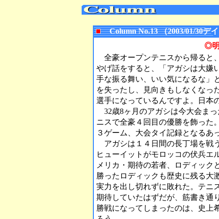
Column No.13 （2003/01
◎
全豪オープンテニスから帰ると、
やげ話をすると、「アガシは大嫌
手な振る舞い、いい気になるな」
を失ったし、見向きもしなくなっ
選手になっているんですよ。日本
32歳8ヶ月のアガシは今大会ま
ニスで全豪４回目の優勝を飾った
３ゲーム、大会タイ記録となるあ
アガシは１４日間の長丁場を戦う
ヒューイットがモロッコの伏兵エ
メリカ・期待の若者、ロディック
勝ったロディックも歴史に残る大
実力を出し切れずに敗れた。テニ
期待していたはずだが、筋書き通
勝戦になってしまったのは、史上
ろう。