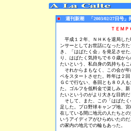
週刊新潮 「2003/02/27日号
ＴＥＭＰ
平成１２年、ＮＨＫを退局した
ンサーとしてお世話になった方た
き、「はばたく会」を発足させた
り、はばたく気持ちで６０歳から
たいという、私自身の気持ちもこ
それからまもなく、この会が年
ペをスタートさせた。昨年は２回
ＧＣで行ない、各回とも８０人も
た。ゴルフを低料金で楽しみ、新
たいというのがより大きな目的だ
そして、また、この「はばたく
足した。プロ野球キャンプ地、宮
在している間に地元の人たちとの
いうアイディアがひらめいたのだ
の家内の地元での輪もあった。