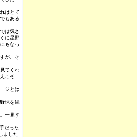
れはとて
でもある
では気さ
ぐに星野
にもなっ
すが、そ
見てくれ
えこそ
ージとは
野球を続
。一見す
手だった
しました