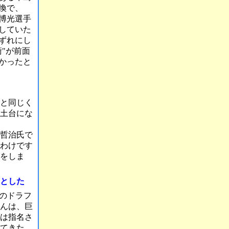
換で、
博光選手
していた
ずれにし
"が前面
かったと
と同じく
土台にな
哲治氏で
るわけです
をしま
とした
年のドラフ
んは、巨
は指名さ
てきた