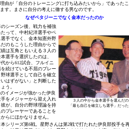
理由が「自分のトレーニングに打ち込みたいから」であったこ
ます。まさに自分の考えに徹する男なのです。
なぜペタジーニでなく金本だったのか
年のシーズン後、戦力を補強
当たって、中村紀洋選手やペ
ニ選手でなく、金本知憲外野
んだのもこうした理由からで
実績は互角ともいえる３人の
金本選手を選択したのは、
代から612試合、フルイニ
場を続けている不屈のプレー
、野球選手として自己を確立
ないはずがない」と判断した
しょう。
"のイメージが強かった伊良
投手をメジャーから迎え入れ
３人の中から金本選手を選んだの
、彼が、自分の野球理論を持
「最も自己を確立しち選手」だった
人のプレーヤーであることを
たからにほかなりません。
日本シリーズ第6戦。星野さんは第2戦で打たれた伊良部投手を