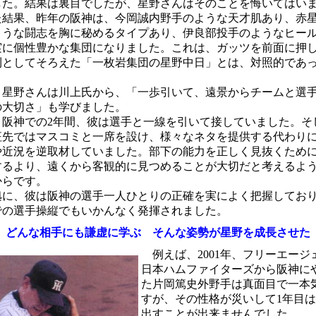
した。結果は裏目でしたが、星野さんはそのことを悔いてはい
た結果、昨年の阪神は、今岡誠内野手のような天才肌あり、赤
ような闘志を胸に秘めるタイプあり、伊良部投手のようなヒー
実に個性豊かな集団になりました。これは、ガッツを前面に押
則としてそろえた「一枚岩集団の星野中日」とは、対照的であ
。
、星野さんは川上氏から、「一歩引いて、遠景からチームと選
の大切さ」も学びました。
、阪神での2年間、彼は選手と一線を引いて接していました。そ
征先ではマスコミと一席を設け、様々なネタを提供する代わり
や近況を逆取材していました。部下の能力を正しく見抜くため
するより、遠くから客観的に見つめることが大切だと考えるよ
からです。
拠に、彼は阪神の選手一人ひとりの正確を実によく把握してお
での選手操縦でもいかんなく発揮されました。
どんな相手にも謙虚に学ぶ そんな姿勢が星野を成長させた
例えば、2001年、フリーエージ
日本ハムファイターズから阪神に
た片岡篤史外野手は真面目で一本
すが、その性格が災いして1年目
出すことが出来ませんでした。