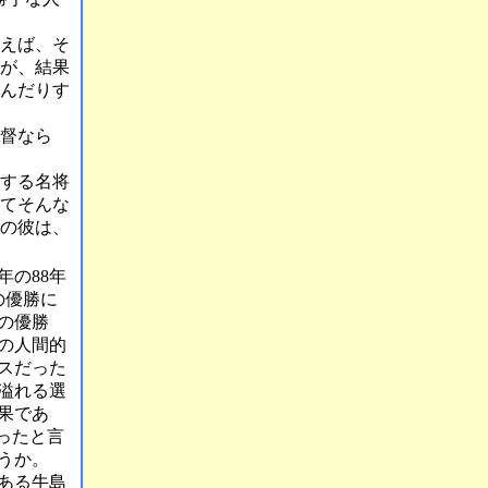
えば、そ
が、結果
んだりす
督なら
する名将
てそんな
りの彼は、
の88年
の優勝に
の優勝
の人間的
スだった
溢れる選
果であ
ったと言
うか。
ある牛島