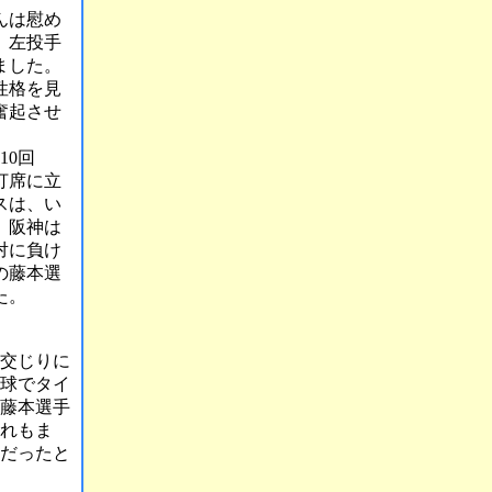
んは慰め
、左投手
ました。
性格を見
奮起させ
10回
打席に立
スは、い
。阪神は
対に負け
の藤本選
た。
交じりに
球でタイ
藤本選手
れもま
だったと