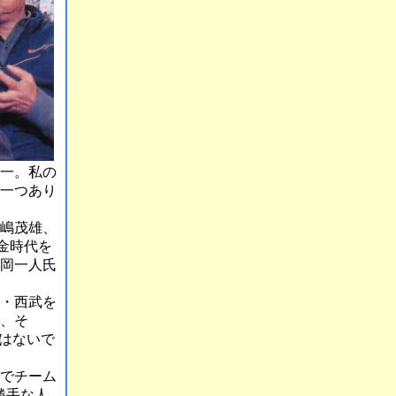
仙一。私の
が一つあり
嶋茂雄、
金時代を
岡一人氏
・西武を
、そ
はないで
でチーム
勝手な人