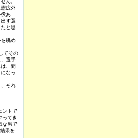
ません。
星憲広外
ル役あ
し出す選
ったと思
手を眺め
してその
に、選手
には、間
うになっ
り、それ
ェントで
やってき
気な男で
は結果を