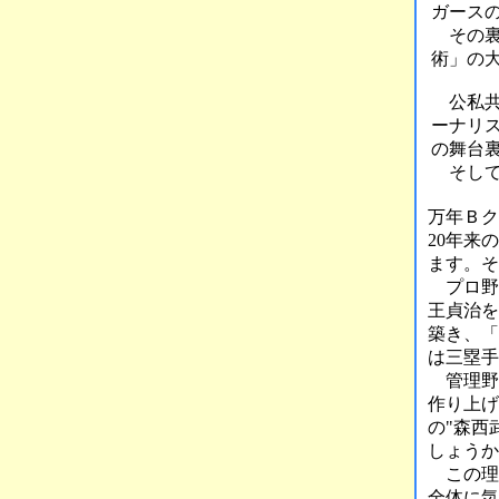
ガース
その裏
術」の
公私共
ーナリ
の舞台
そして
万年Ｂク
20年来
ます。そ
プロ野
王貞治を
築き、「
は三塁手
管理野球
作り上げ
の"森西
しょうか
この理
全体に気