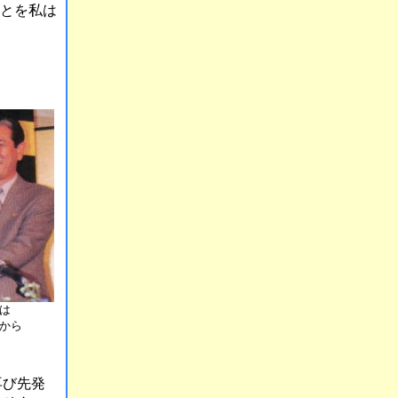
とを私は
は
から
再び先発