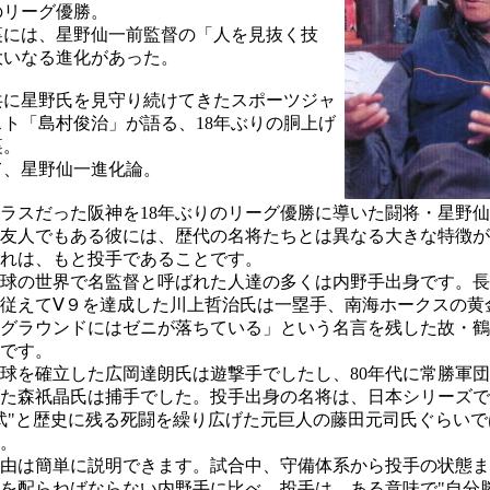
のリーグ優勝。
には、星野仙一前監督の「人を見抜く技
大いなる進化があった。
に星野氏を見守り続けてきたスポーツジャ
スト「島村俊治」が語る、18年ぶりの胴上げ
裏。
、星野仙一進化論。
ラスだった阪神を18年ぶりのリーグ優勝に導いた闘将・星野
の友人でもある彼には、歴代の名将たちとは異なる大きな特徴
れは、もと投手であることです。
球の世界で名監督と呼ばれた人達の多くは内野手出身です。長
従えてⅤ９を達成した川上哲治氏は一塁手、南海ホークスの黄
グラウンドにはゼニが落ちている」という名言を残した故・鶴
です。
を確立した広岡達朗氏は遊撃手でしたし、80年代に常勝軍団
た森祇晶氏は捕手でした。投手出身の名将は、日本シリーズで
武"と歴史に残る死闘を繰り広げた元巨人の藤田元司氏ぐらいで
。
由は簡単に説明できます。試合中、守備体系から投手の状態ま
を配らねばならない内野手に比べ、投手は、ある意味で"自分