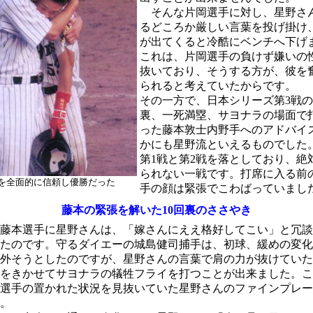
そんな片岡選手に対し、星野さ
るどころか厳しい言葉を投げ掛け
が出てくると冷酷にベンチへ下げ
これは、片岡選手の負けず嫌いの
抜いており、そうする方が、彼を
られると考えていたからです。
その一方で、日本シリーズ第3戦の
裏、一死満塁、サヨナラの場面で
った藤本敦士内野手へのアドバイ
かにも星野流といえるものでした
第1戦と第2戦を落としており、絶
られない一戦です。打席に入る前
を全面的に信頼し優勝だった
手の顔は緊張でこわばっていまし
藤本の緊張を解いた10回裏のささやき
藤本選手に星野さんは、「嫁さんにええ格好してこい」と冗談
たのです。守るダイエーの城島健司捕手は、初球、緩めの変化
外そうとしたのですが、星野さんの言葉で肩の力が抜けていた
をきかせてサヨナラの犠牲フライを打つことが出来ました。こ
選手の置かれた状況を見抜いていた星野さんのファインプレー
。