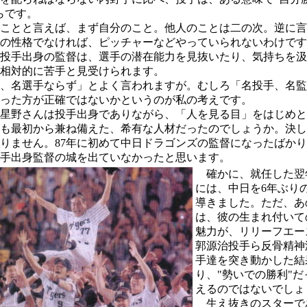
らです。
ことと言えば、まず自分のこと。他人のことは二の次。逆に言
の性格でなければ、ピッチャーなどやっていられないわけです
投手出身の監督は、選手の潜在能力を見抜いたり、気持ちを汲
相対的に苦手と見受けられます。
、名選手ならず」とよく言われますが。むしろ「名投手、名監
った方が正確ではないかというのが私の考えです。
星野さんは投手出身でありながら、「人を見る目」をはじめと
も最初から兼ね備えた、希有な人材だったのでしょうか。決し
りません。87年に初めて中日ドラゴンズの監督になったばか
手出身監督の城を出ていなかったと思います。
確かに、就任した翌年
には、中日を6年ぶり
導きました。ただ、あ
は、彼の生まれ付いて
魅力が、リリーフエー
郭源治投手ら反骨精神
手達を突き動かした結
り、"勢いでの勝利"だ
えるのではないでしょ
生え抜きのスターで