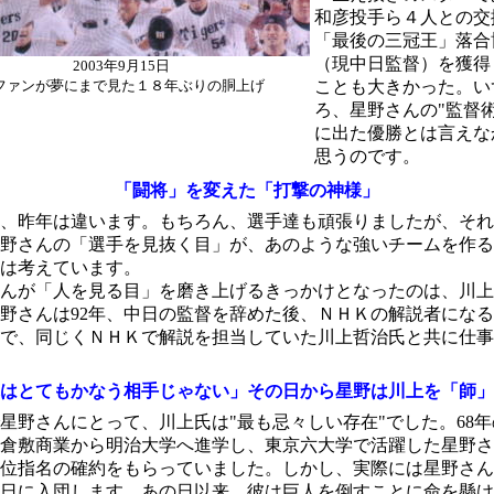
和彦投手ら４人との交
「最後の三冠王」落合
（現中日監督）を獲得
2003年9月15日
ファンが夢にまで見た１８年ぶりの胴上げ
ことも大きかった。い
ろ、星野さんの"監督術
に出た優勝とは言えな
思うのです。
「闘将」を変えた「打撃の神様」
、昨年は違います。もちろん、選手達も頑張りましたが、それ
野さんの「選手を見抜く目」が、あのような強いチームを作る
は考えています。
んが「人を見る目」を磨き上げるきっかけとなったのは、川上
野さんは92年、中日の監督を辞めた後、ＮＨＫの解説者にな
で、同じくＮＨＫで解説を担当していた川上哲治氏と共に仕事
はとてもかなう相手じゃない」その日から星野は川上を「師」
星野さんにとって、川上氏は"最も忌々しい存在"でした。68
倉敷商業から明治大学へ進学し、東京六大学で活躍した星野さ
位指名の確約をもらっていました。しかし、実際には星野さん
日に入団します。あの日以来、彼は巨人を倒すことに命を懸け