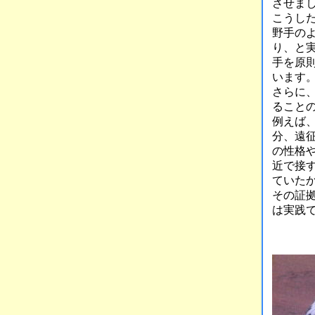
させま
こうし
野手の
り、と
手を原
います
さらに
ること
例えば
分、遠
の性格
近で接
ていた
その証
は実践