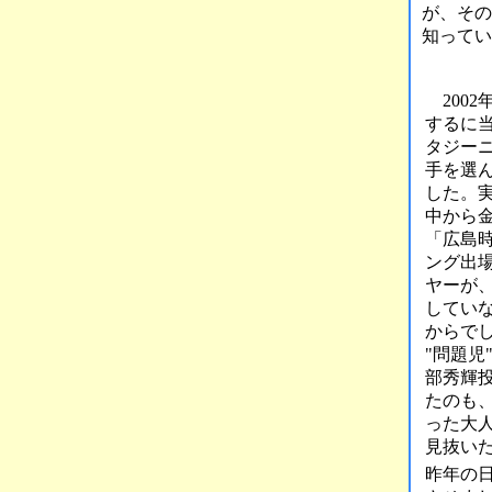
が、その
知ってい
2002
するに
タジー
手を選
した。
中から
「広島時
ング出
ヤーが
してい
からで
"問題児
部秀輝
たのも
った大
見抜い
昨年の