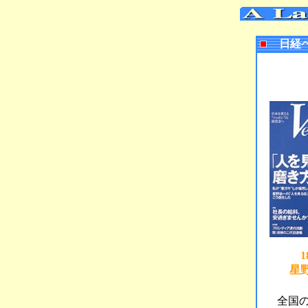
日経
星
全国の