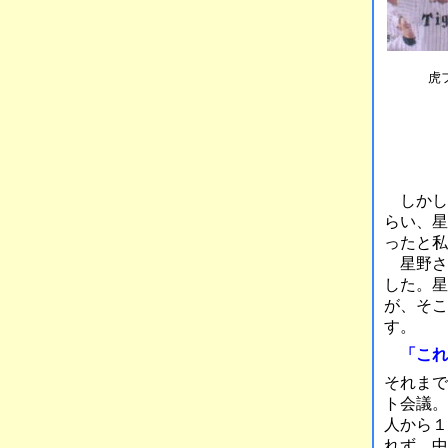
虎
しかし
らい、星
ったと私
星野さ
した。星
が、そこ
す。
「これ
それまで
ト会議。
人から１
れず、中