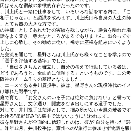
氏はそんな宿敵の象徴的存在だったのです。
、川上氏と一緒に仕事をして、いろいろな話をする内に、「こ
相手じゃない」と認識を改めます。川上氏は私自身の人生の師
、とても器の大きな方です。
の神様」としてあれだけの実績を残しながら、勝負を離れた場
話をよく聞き、尊大なところがまるでありません。出会ってす
上しに心酔し、その勧めに従い、禅寺に座禅を組みにいくよう
した。
た交流を通じて、星野さんは川上氏から様々なことを学ぶので
「選手を評価する基準」でした。
、「自己をきちんと確立し、自分の考えで行動している者は、
どうであろうと、全面的に信頼する」というものです。この考
阪神のチーム作りの基礎となりました。
、エースである井川慶投手。彼は、星野さんの現役時代のイメ
け離れた選手です。
庭で育ち、「お父さんのいる子には絶対に負けない」と誓って
星野さんは、文字通り、闘志をむき出しにする選手でした。
対して、井川投手は茫洋として、掴み所がない今風の若者です
わゆる"星野好み"の選手ではないように思われます。
を星野さんが全面的に信頼したのは、彼が"自分を持った"選
。昨年12月、井川投手は、豪州へのⅤ旅行に参加せず物議を醸