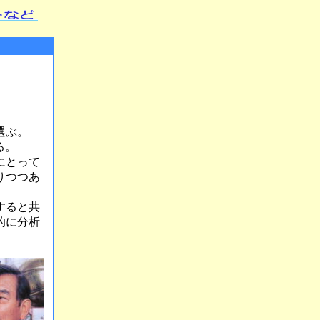
選ぶ。
る。
にとって
りつつあ
すると共
的に分析