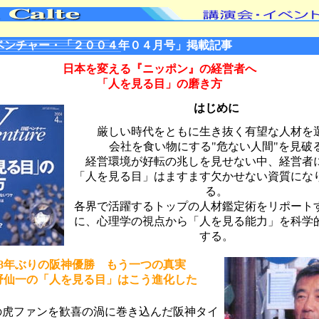
ベンチャー・「２００４年０４月号」掲載記事
日本を変える『ニッポン』の経営者へ
「人を見る目」の磨き方
はじめに
厳しい時代をともに生き抜く有望な人材を
会社を食い物にする"危ない人間"を見破
経営環境が好転の兆しを見せない中、経営者
「人を見る目」はますます欠かせない資質にな
る。
各界で活躍するトップの人材鑑定術をリポート
に、心理学の視点から「人を見る能力」を科学
する。
18年ぶりの阪神優勝 もう一つの真実
野仙一の「人を見る目」はこう進化した
虎ファンを歓喜の渦に巻き込んだ阪神タイ