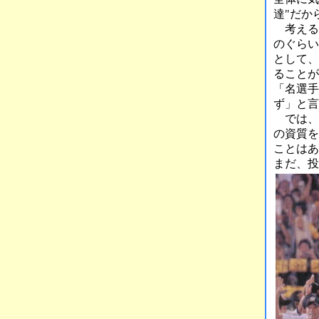
達"だか
考える
のぐらい
として、
ることが
「名選手
ず」と言
では、
の資質を
ことはあ
まだ、投