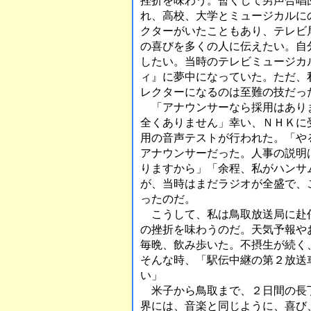
挫折を味わう。暫くして男声合唱
れ、高校、大学とミュージカルに
クターがいたこともあり、テレビ
の喜びを多くの人に伝えたい。自
したい。当時のテレビミュージカ
ィ』に夢中になっていた。ただ、
レクターになるのは至難の技だっ
「アナウンサーなら採用はあり
全くありません」幸い、ＮＨＫに
用の音声テストが行われた。「や
アナウンサーだった。人事の説明
りますから」「余程、私がハンサ
が、当時はまだラジオが全盛で、
ったのだ。
こうして、私は鳥取放送局に赴
の挫折を味わうのだ。天気予報や
毎晩、飲み歩いた。不摂生が続く
そんな時、「駅伝中継の第２放送
い」
米子から鳥取まで、２日間の長
界には、音楽と同じように、喜び