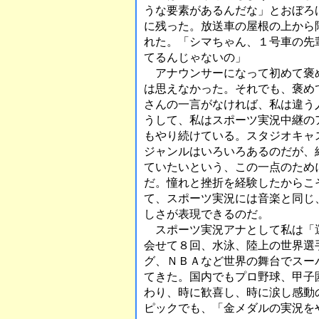
うな要素があるんだな」とおぼろ
に残った。放送車の屋根の上から
れた。「シマちゃん、１号車の先
てるんじゃないの」
アナウンサーになって初めて褒
は思えなかった。それでも、褒め
さんの一言がなければ、私は違う
うして、私はスポーツ実況中継の
もやり続けている。スタジオキャ
ジャンルはいろいろあるのだが、
ていたいという、この一点のため
だ。憧れと挫折を経験したからこ
て、スポーツ実況には音楽と同じ
しさが表現できるのだ。
スポーツ実況アナとして私は「
会せて８回、水泳、陸上の世界選
グ、ＮＢＡなど世界の舞台でスー
てきた。国内でもプロ野球、甲子
わり、時に歓喜し、時に涙し感動
ピックでも、「金メダルの実況を