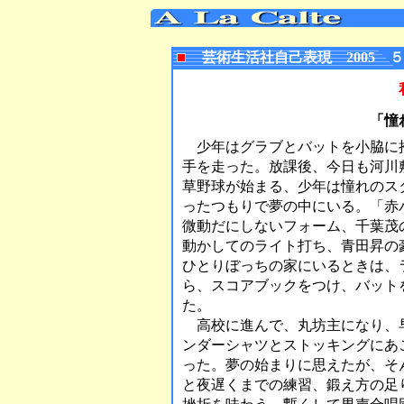
芸術生活社自己表現 2005
「憧
少年はグラブとバットを小脇に
手を走った。放課後、今日も河川
草野球が始まる、少年は憧れのス
ったつもりで夢の中にいる。「赤
微動だにしないフォーム、千葉茂
動かしてのライト打ち、青田昇の
ひとりぼっちの家にいるときは、
ら、スコアブックをつけ、バット
た。
高校に進んで、丸坊主になり、
ンダーシャツとストッキングにあ
った。夢の始まりに思えたが、そ
と夜遅くまでの練習、鍛え方の足