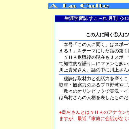
生涯学習誌 すこ～れ 月刊｛SCHO
この人に聞く①人に
本号「この人に聞く」は
スポー
える！」をテーマにした話の第１
ＮＨＫ退職後の現在もＪスポー
で知性的な語り口にファンも多い
川上貴光さん。話の中に川上さん
秘訣は取材力と会話力を磨くこ
取材・観察力のあるプロ野球やゴ
数々のオリンピックで実況・イ
は島村さんの人柄を表したものだ
（
●島村さんとはＮＨＫのアナウン
ますが、最近「家庭に会話がなく