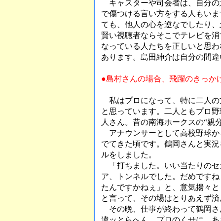
キャスターや司会者は、自分の
で傷つける言い方をする人もいま
ても、他人の心を逆なでしたり、
賢い視聴者ならそこでテレビを消
なっている人たちを正しいと思わ
あります。島田紳介は自分の間違
●島村さんの場合、飛躍のきっか
私はプロになって、特に二人の方
と思っています。二人ともプロ野
人さん。昔の南海ホークスの“親
アナウンサーとして高校野球か
でてきた頃です。鶴岡さんと実況
ルをしました。
「打ちました。いい当たりのセ
ア、トンネルでした。だめですね
たんですかねぇ」と、意気揚々と
と言って、その場はとりあえず済
その晩、仕事が終わって鶴岡さ
違ッとらへん。プロのくせに、あ