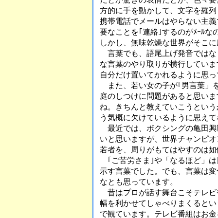
方的に手を動かして、文字を羅列
携帯電話でメールはやらない主義
要なことを｢連絡｣するのがﾒｰﾙ
しかし、無味乾燥な世界がそこに
言葉でも、語尾上げ発音ではなく
な言葉のやり取りが横行していま
自分だけ置いてかれるように思っ
また、若い女の子が｢男言葉」
庭のしつけに問題があると思いま
ね。きちんと教えていこうという
う気概に欠けているように思えて
最近では、ボクシングの亀田興
いと思いますが、世界チャンピオ
若者を、周りがもてはやすのは如
｢ご苦労さま｣や「なるほど」は
示す言葉でした。でも、言葉は変
なとも思っています。
昔はプロが話す舞台こそテレビ
幅を利かせてしゃべりまくるとい
で観ています。テレビ番組はお金