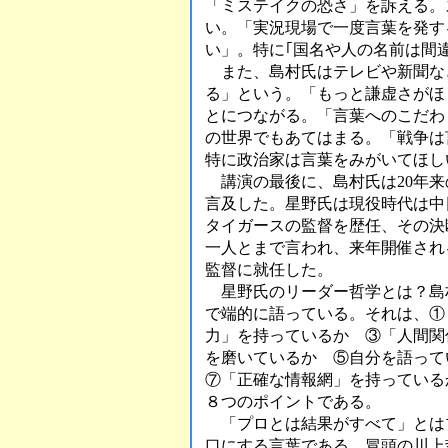
「ミステイクの恐さ」を訴える。
い。「実況現場で一度言葉を発す
い」。特に｢国名や人の名前は間
また、島村氏はテレビや新聞など
る」という。「もっと謙虚さがほ
とにつながる。「言葉へのこだわ
の世界でもあてはまる。「戦争は
特に政治家は言葉をみがいてほし
講演の最後に、島村氏は20年来
言及した。星野氏は現役時代は中
タイガースの監督を歴任、その決
一人とまで言われ、来年開催され
監督に就任した。
星野氏のリーダー哲学とは？島
で端的に語っている。それは、①
力」を持っているか ③「人間関
を磨いているか ⑤自分を語っ
⑦「正確な情報網」を持っている
８つのポイントである。
「プロとは結果がすべて」とは
口にする言葉である。冒頭の川上