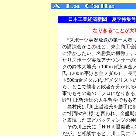
日本工業経済新聞 夏季特集号
“なりきる”ことが
“スポーツ実況放送の第一人者”
の講演会がこのほど、東京商工会
に活かしたい、名勝負の機微」。島
たりスポーツ実況アナウンサーの
クの鈴木大地氏（100ｍ背泳ぎ
氏（200ｍ平泳ぎ金メダル）、長
ト500m金メダル)などメダリス
ら、どこで勝者と敗者が分かれる
事でもその道の「プロになりきる
匠”川上哲治氏の人生哲学でもあ
島村氏は｢川上哲治氏を勝手に師
に“打撃の神様”と言われ、全盛
と表現したほどバッティングの神
その川上氏に「ＮＨＫ退職後も
だが」と相談すると、川上氏に「