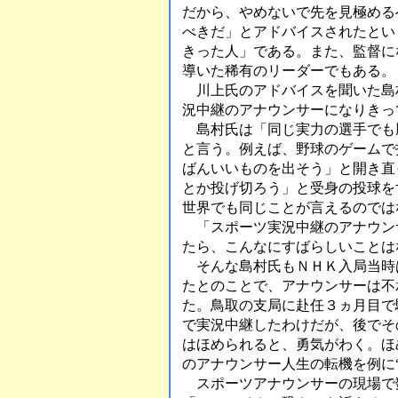
だから、やめないで先を見極める
べきだ」とアドバイスされたとい
きった人」である。また、監督に
導いた稀有のリーダーでもある。
川上氏のアドバイスを聞いた島
況中継のアナウンサーになりきっ
島村氏は「同じ実力の選手でも
と言う。例えば、野球のゲームで
ばんいいものを出そう」と開き直
とか投げ切ろう」と受身の投球を
世界でも同じことが言えるのでは
「スポーツ実況中継のアナウン
たら、こんなにすばらしいことは
そんな島村氏もＮＨＫ入局当時
たとのことで、アナウンサーは不
た。鳥取の支局に赴任３ヵ月目で
で実況中継したわけだが、後でそ
はほめられると、勇気がわく。ほ
のアナウンサー人生の転機を例に
スポーツアナウンサーの現場で